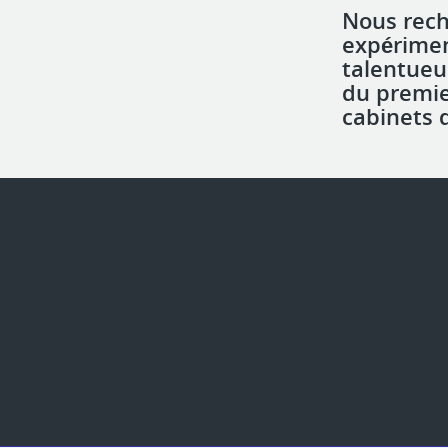
Nous rec
expérimen
talentueu
du premie
cabinets 